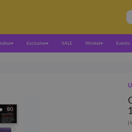
ndise
Exclusive
SALE
Winkel
Events
U
| 