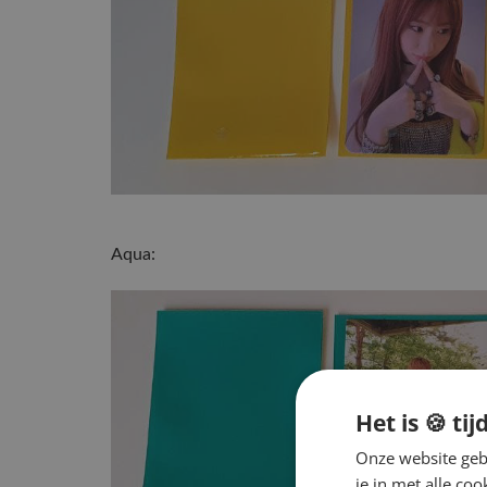
Aqua:
Het is 🍪 tij
Onze website gebr
je in met alle c