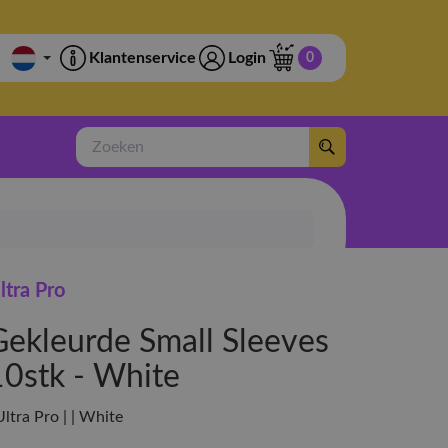
Klantenservice
Login
0
Zoeken
ltra Pro
Gekleurde Small Sleeves
10stk - White
Ultra Pro | | White