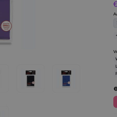
€
A
V
L