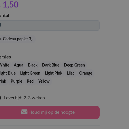
 1
,50
antal
Cadeau papier 3
,-
ersies
White
Aqua
Black
Dark Blue
Deep Green
ight Blue
Light Green
Light Pink
Lilac
Orange
Pink
Purple
Red
Yellow
Levertijd: 2-3 weken
Houd mij op de hoogte