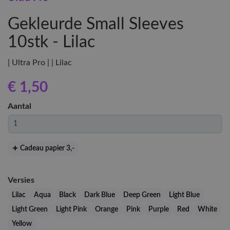
Gekleurde Small Sleeves
10stk - Lilac
| Ultra Pro | | Lilac
€ 1
,50
Aantal
Cadeau papier 3
,-
Versies
Lilac
Aqua
Black
Dark Blue
Deep Green
Light Blue
Light Green
Light Pink
Orange
Pink
Purple
Red
White
Yellow