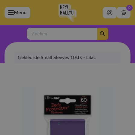
0
Menu
bmenu (Artiesten)
ubmenu (Merchandise)
Zoeken
bmenu (Exclusive)
Gekleurde Small Sleeves 10stk - Lilac
bmenu (Winkel)