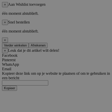
Aan Wishlist toevoegen
×
één moment alstublieft.
Snel bestellen
×
één moment alstublieft.
×
Verder winkelen
Afrekenen
Leuk dat je dit artikel wilt delen!
×
Facebook
Pinterest
WhatsApp
Email
Kopieer deze link om op je website te plaatsen of om te gebruiken in
een bericht
Kopieer
Artiesten
Boy Groups
AHOF
ATEEZ