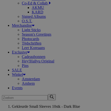
Co-Ed & Collab
AKMU
KARD
Signed Albums
O.S.T.
Merchandise
Light Sticks
Season's Greetings
Photocards
Tijdschriften
Leer Koreaans
Exclusive
Cadeaubonnen
Hey!Hallyu Original
Pins
SALE
Winkel
Amsterdam
Arnhem
Events
Zoeken
Gekleurde Small Sleeves 10stk - Dark Blue