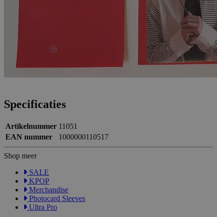
Specificaties
Artikelnummer
11051
EAN nummer
1000000110517
Shop meer
SALE
KPOP
Merchandise
Photocard Sleeves
Ultra Pro