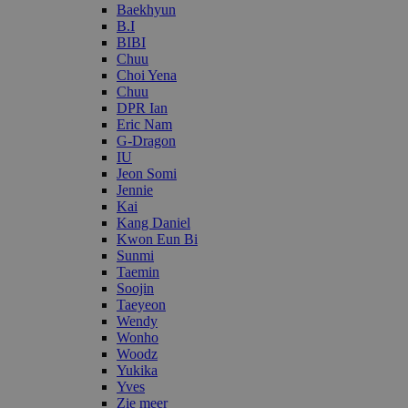
Baekhyun
B.I
BIBI
Chuu
Choi Yena
Chuu
DPR Ian
Eric Nam
G-Dragon
IU
Jeon Somi
Jennie
Kai
Kang Daniel
Kwon Eun Bi
Sunmi
Taemin
Soojin
Taeyeon
Wendy
Wonho
Woodz
Yukika
Yves
Zie meer