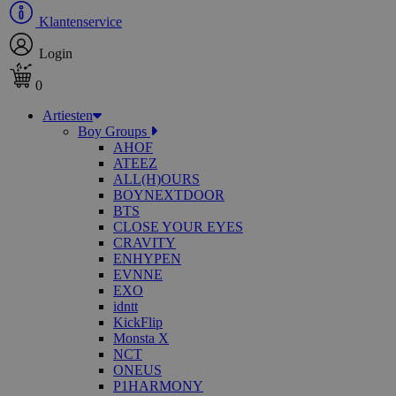
Klantenservice
Login
0
Artiesten
Boy Groups
AHOF
ATEEZ
ALL(H)OURS
BOYNEXTDOOR
BTS
CLOSE YOUR EYES
CRAVITY
ENHYPEN
EVNNE
EXO
idntt
KickFlip
Monsta X
NCT
ONEUS
P1HARMONY