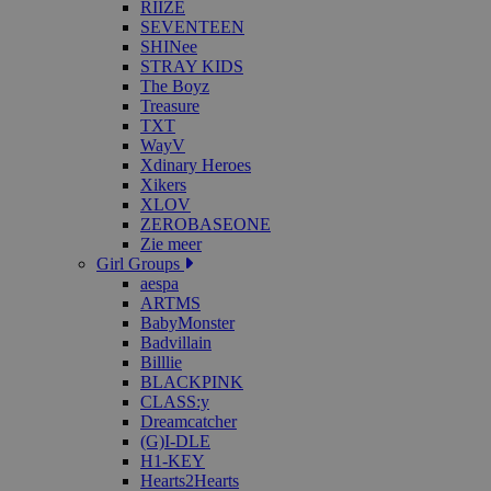
RIIZE
SEVENTEEN
SHINee
STRAY KIDS
The Boyz
Treasure
TXT
WayV
Xdinary Heroes
Xikers
XLOV
ZEROBASEONE
Zie meer
Girl Groups
aespa
ARTMS
BabyMonster
Badvillain
Billlie
BLACKPINK
CLASS:y
Dreamcatcher
(G)I-DLE
H1-KEY
Hearts2Hearts