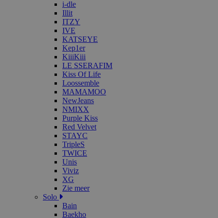
i-dle
Illit
ITZY
IVE
KATSEYE
Kep1er
KiiiKiii
LE SSERAFIM
Kiss Of Life
Loossemble
MAMAMOO
NewJeans
NMIXX
Purple Kiss
Red Velvet
STAYC
TripleS
TWICE
Unis
Viviz
XG
Zie meer
Solo
Bain
Baekho