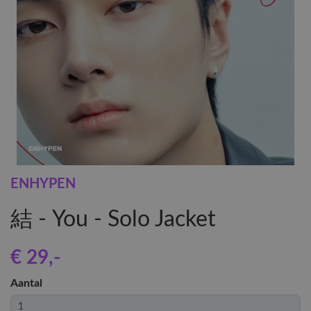
ENHYPEN
結 - You - Solo Jacket
€ 29
,-
Aantal