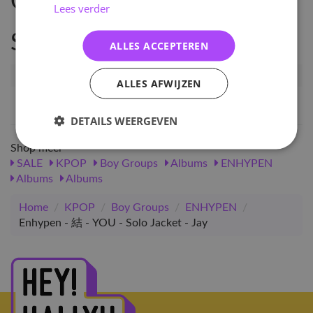
Omschrijving
Lees verder
Specificaties
ALLES ACCEPTEREN
Artikelnummer
98187
ALLES AFWIJZEN
EAN nummer
1000000981872
DETAILS WEERGEVEN
Shop meer
SALE
KPOP
Boy Groups
Albums
ENHYPEN
Albums
Albums
Home
/
KPOP
/
Boy Groups
/
ENHYPEN
/
Enhypen - 結 - YOU - Solo Jacket - Jay