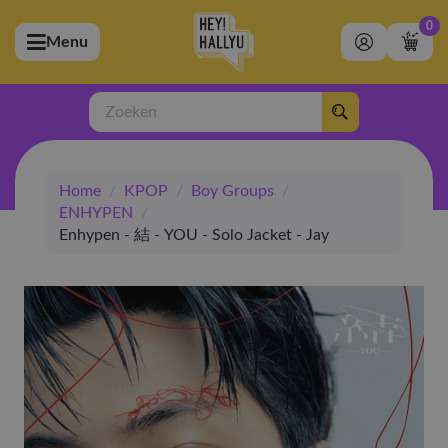
0
Menu
bmenu (Artiesten)
ubmenu (Merchandise)
Zoeken
bmenu (Exclusive)
Home
/
KPOP
/
Boy Groups
/
bmenu (Winkel)
ENHYPEN
/
Enhypen - 結 - YOU - Solo Jacket - Jay