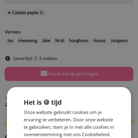
Cadeau papier 3
,-
Versies
Jay
Heeseung
Jake
Ni-ki
Sunghoon
Sunoo
Jungwon
Levertijd: 2-3 weken
Houd mij op de hoogte
Niet op voorraad
in Arnhem
Het is 🍪 tijd
Indien op voorraad
binnen 2 werkdagen
verzonden
Onze website gebruikt cookies om je
ervaring te verbeteren. Door onze website
te gebruiken, stem je in met alle cookies in
overeenstemming met ons Cookiebeleid.