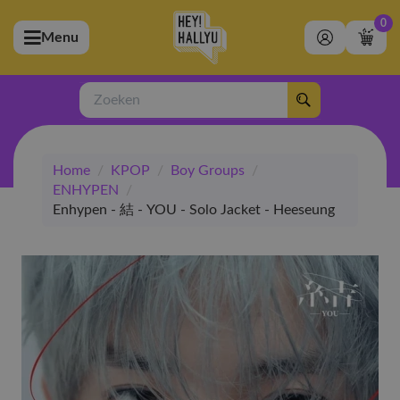
0
Menu
bmenu (Artiesten)
ubmenu (Merchandise)
Zoeken
bmenu (Exclusive)
Home
/
KPOP
/
Boy Groups
/
bmenu (Winkel)
ENHYPEN
/
Enhypen - 結 - YOU - Solo Jacket - Heeseung