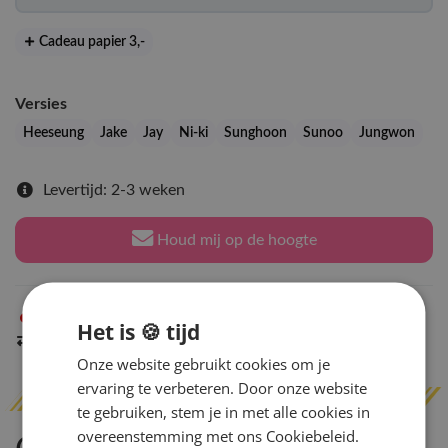
Cadeau papier 3
,-
Versies
Heeseung
Jake
Jay
Ni-ki
Sunghoon
Sunoo
Jungwon
Levertijd: 2-3 weken
Houd mij op de hoogte
Niet op voorraad
in Arnhem
Het is 🍪 tijd
Indien op voorraad
binnen 2 werkdagen
verzonden
Onze website gebruikt cookies om je
ervaring te verbeteren. Door onze website
te gebruiken, stem je in met alle cookies in
overeenstemming met ons Cookiebeleid.