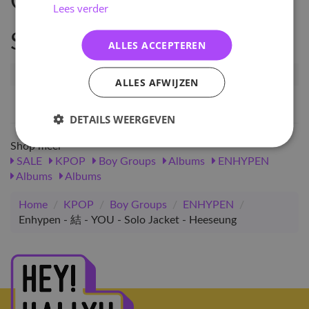
Omschrijving
Lees verder
Specificaties
ALLES ACCEPTEREN
Artikelnummer
98185
ALLES AFWIJZEN
EAN nummer
1000000981858
DETAILS WEERGEVEN
Shop meer
SALE
KPOP
Boy Groups
Albums
ENHYPEN
Albums
Albums
Home
/
KPOP
/
Boy Groups
/
ENHYPEN
/
Enhypen - 結 - YOU - Solo Jacket - Heeseung