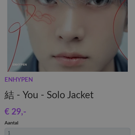
ENHYPEN
結 - You - Solo Jacket
€ 29
,-
Aantal