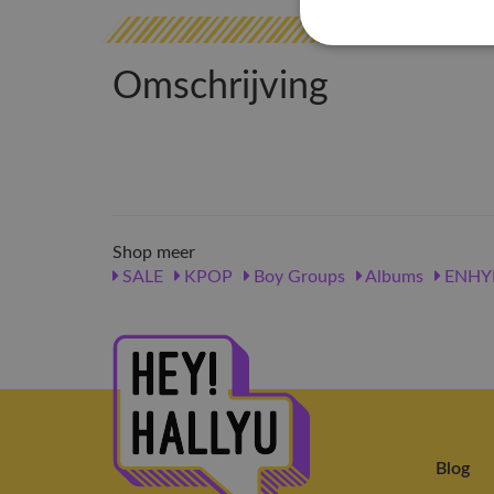
Omschrijving
Shop meer
SALE
KPOP
Boy Groups
Albums
ENHY
Blog