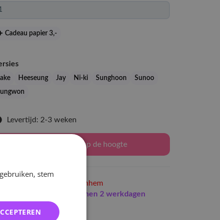
Cadeau papier 3
,-
ersies
Jake
Heeseung
Jay
Ni-ki
Sunghoon
Sunoo
Jungwon
Levertijd: 2-3 weken
Houd mij op de hoogte
 gebruiken, stem
Niet op voorraad
in Arnhem
Indien op voorraad
binnen 2 werkdagen
erzonden
ACCEPTEREN