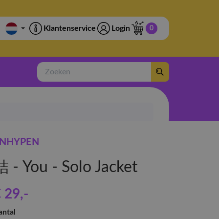
Klantenservice
Login
0
Zoeken
NHYPEN
結 - You - Solo Jacket
 29
,-
antal