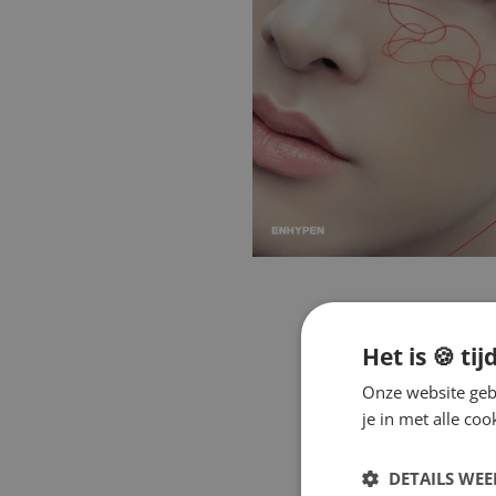
Het is 🍪 tij
Onze website gebr
je in met alle c
DETAILS WE