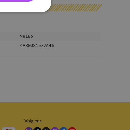
98186
4988031577646
Volg ons