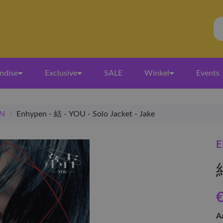
ndise
Exclusive
SALE
Winkel
Events
N
/
Enhypen - 結 - YOU - Solo Jacket - Jake
E
€
A