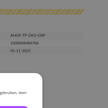
AHOF-TP-DIGI-GRP
1000048484786
05-11-2025
 gebruiken, stem