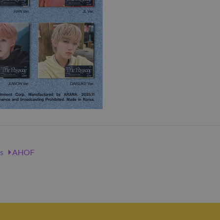
s
AHOF