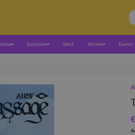
ndise
Exclusive
SALE
Winkel
Events
A
€
A