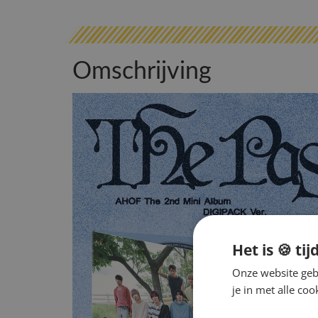
Omschrijving
Het is 🍪 tij
Onze website gebr
je in met alle c