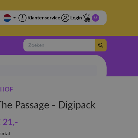
Klantenservice
Login
0
Zoeken
HOF
The Passage - Digipack
 21
,-
antal