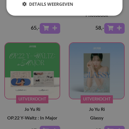
Jo Yu Ri
Jo Yu Ri
DETAILS WEERGEVEN
Official Light Stick
To All Things I Love -
Photobook
65
,-
58
,-
UITVERKOCHT
UITVERKOCHT
Jo Yu Ri
Jo Yu Ri
OP.22 Y-Waltz : In Major
Glassy