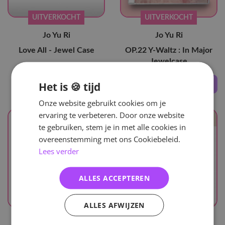
UITVERKOCHT
UITVERKOCHT
Jo Yu Ri
Jo Yu Ri
Love All - Jewel Case
OP.22 Y-Waltz : In Major
Jewelcase
Het is 🍪 tijd
20
,-
22
,-
Onze website gebruikt cookies om je
ervaring te verbeteren. Door onze website
te gebruiken, stem je in met alle cookies in
overeenstemming met ons Cookiebeleid.
Lees verder
ALLES ACCEPTEREN
ALLES AFWIJZEN
UITVERKOCHT
UITVERKOCHT