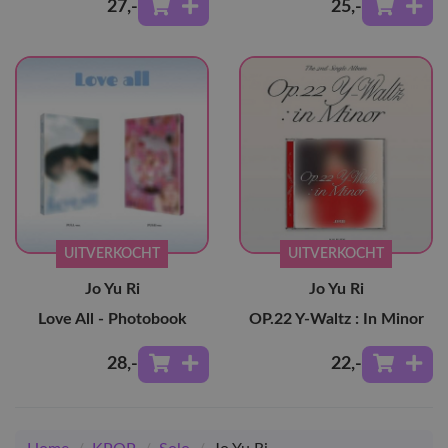
27
,-
25
,-
UITVERKOCHT
UITVERKOCHT
Jo Yu Ri
Jo Yu Ri
Love All - Photobook
OP.22 Y-Waltz : In Minor
28
,-
22
,-