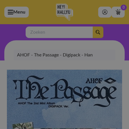
0
Menu
bmenu (Artiesten)
ubmenu (Merchandise)
Zoeken
bmenu (Exclusive)
AHOF - The Passage - Digipack - Han
bmenu (Winkel)