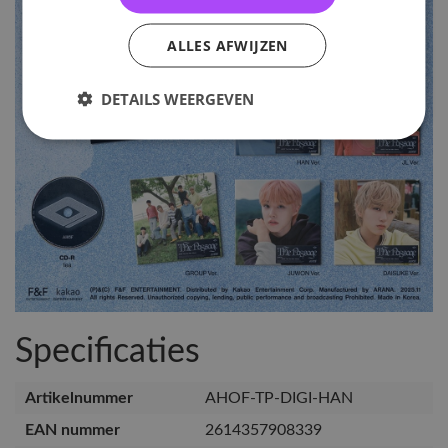
ALLES AFWIJZEN
DETAILS WEERGEVEN
Specificaties
Artikelnummer
AHOF-TP-DIGI-HAN
EAN nummer
2614357908339