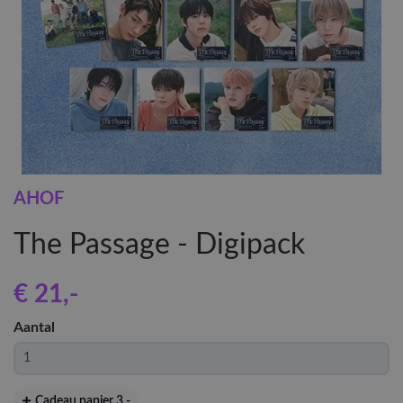
AHOF
The Passage - Digipack
€ 21
,-
Aantal
Cadeau papier 3
,-