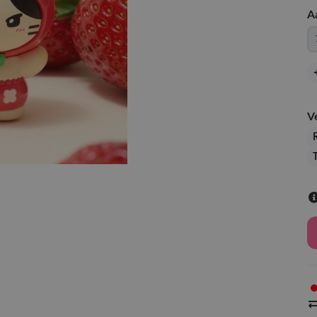
A
V
R