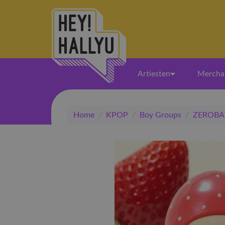
Artiesten
Mercha
Home
/
KPOP
/
Boy Groups
/
ZEROBA