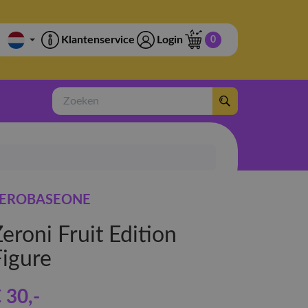
Klantenservice
Login
0
Zoeken
EROBASEONE
eroni Fruit Edition
Figure
 30
,-