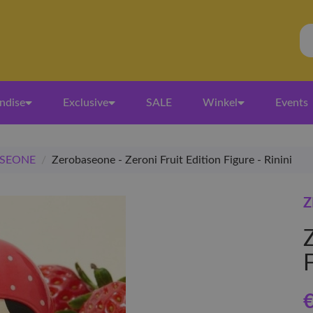
ndise
Exclusive
SALE
Winkel
Events
SEONE
/
Zerobaseone - Zeroni Fruit Edition Figure - Rinini
Z
Z
€