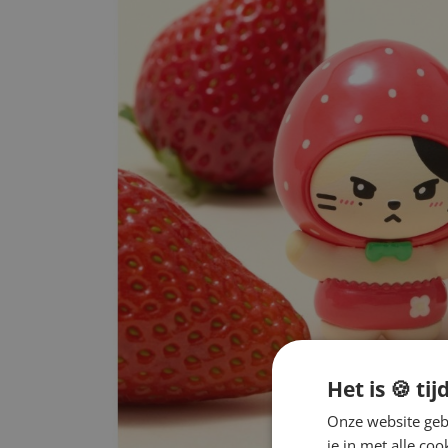
Het is 🍪 tij
Onze website gebr
je in met alle c