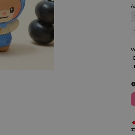
A
V
B