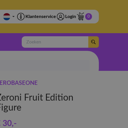
Klantenservice
Login
0
Zoeken
EROBASEONE
eroni Fruit Edition
Figure
 30
,-