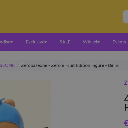
ndise
Exclusive
SALE
Winkel
Events
SEONE
/
Zerobaseone - Zeroni Fruit Edition Figure - Binini
Z
Z
€