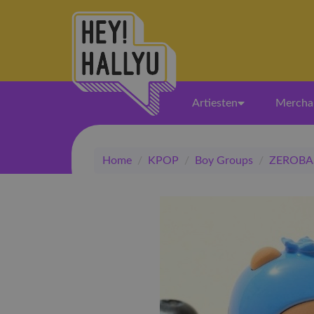
Artiesten
Mercha
Home
/
KPOP
/
Boy Groups
/
ZEROBA