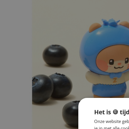
Het is 🍪 tij
Onze website gebr
je in met alle c