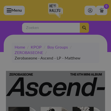
0
Menu
bmenu (Artiesten)
ubmenu (Merchandise)
Zoeken
bmenu (Exclusive)
Home
/
KPOP
/
Boy Groups
/
bmenu (Winkel)
ZEROBASEONE
/
Zerobaseone - Ascend - LP - Matthew