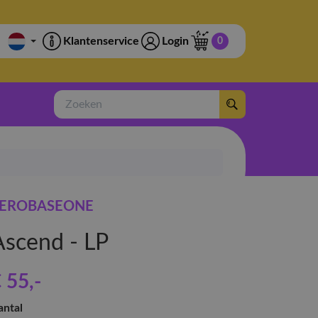
Klantenservice
Login
0
Zoeken
EROBASEONE
Ascend - LP
 55
,-
antal