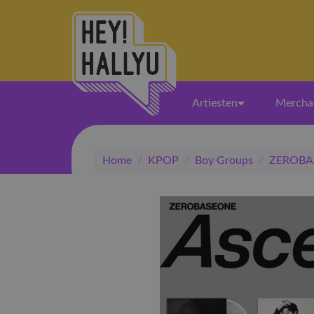
Artiesten
Mercha
Home
/
KPOP
/
Boy Groups
/
ZEROBA