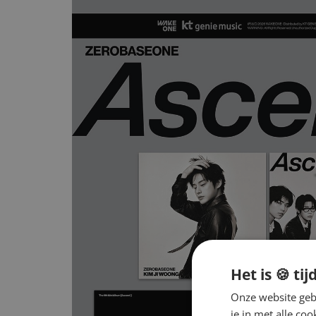
Het is 🍪 tij
Onze website gebr
je in met alle c