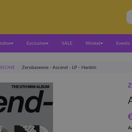
ndise
Exclusive
SALE
Winkel
Events
SEONE
/
Zerobaseone - Ascend - LP - Hanbin
Z
€
A