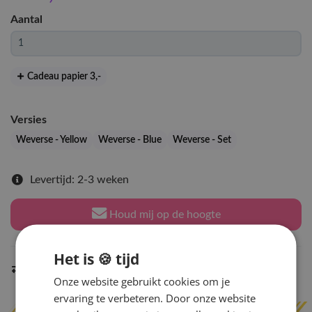
Aantal
Cadeau papier 3
,-
Versies
Weverse - Yellow
Weverse - Blue
Weverse - Set
Levertijd: 2-3 weken
Houd mij op de hoogte
Het is 🍪 tijd
Indien op voorraad
binnen 2 werkdagen
verzonden
Onze website gebruikt cookies om je
ervaring te verbeteren. Door onze website