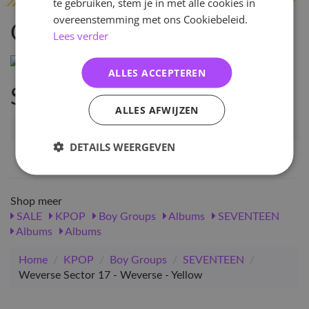
te gebruiken, stem je in met alle cookies in
overeenstemming met ons Cookiebeleid.
Omschrijving
Lees verder
ALLES ACCEPTEREN
Specificaties
ALLES AFWIJZEN
Artikelnummer
31291
DETAILS WEERGEVEN
EAN nummer
1000000312911
Shop meer
SALE
KPOP
Boy Groups
Albums
SEVENTEEN
Albums
Albums
Home
/
KPOP
/
Boy Groups
/
SEVENTEEN
/
Weverse Sector 17 - Weverse - Yellow