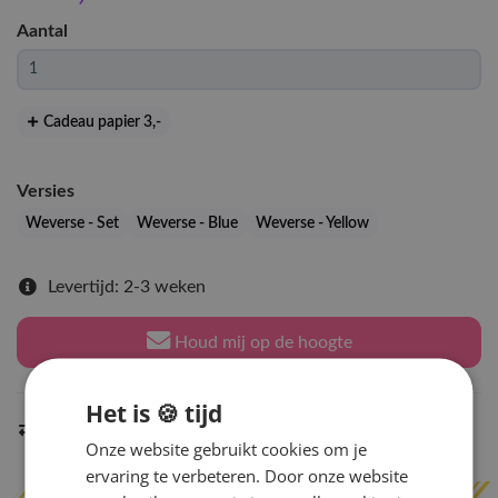
Aantal
Cadeau papier 3
,-
Versies
Weverse - Set
Weverse - Blue
Weverse - Yellow
Levertijd: 2-3 weken
Houd mij op de hoogte
Het is 🍪 tijd
Indien op voorraad
binnen 2 werkdagen
verzonden
Onze website gebruikt cookies om je
ervaring te verbeteren. Door onze website