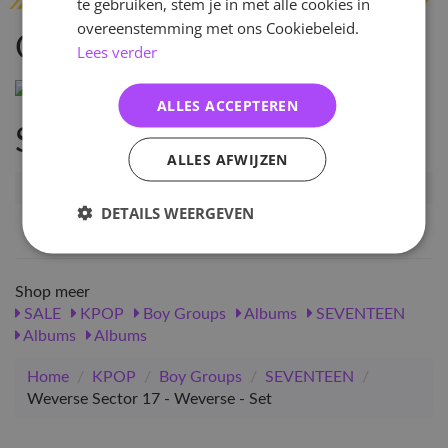
te gebruiken, stem je in met alle cookies in
overeenstemming met ons Cookiebeleid.
Omschrijving
Lees verder
ALLES ACCEPTEREN
Specificaties
ALLES AFWIJZEN
Artikelnummer
31290
DETAILS WEERGEVEN
EAN nummer
1000000312904
Shop meer
SALE
KPOP
Boy Groups
Albums
SEVENTEEN
Albums
Albums
Home
/
KPOP
/
Boy Groups
/
SEVENTEEN
/
Weverse Sector 17 - Weverse - Set