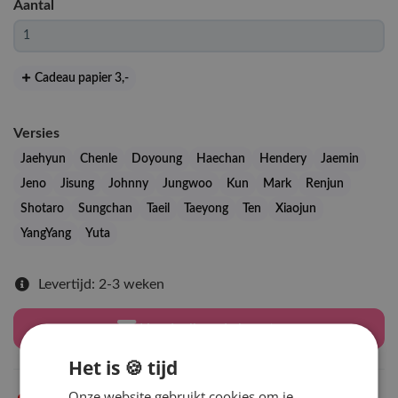
Aantal
Cadeau papier 3
,-
Versies
Jaehyun
Chenle
Doyoung
Haechan
Hendery
Jaemin
Jeno
Jisung
Johnny
Jungwoo
Kun
Mark
Renjun
Shotaro
Sungchan
Taeil
Taeyong
Ten
Xiaojun
YangYang
Yuta
Levertijd: 2-3 weken
Houd mij op de hoogte
Het is 🍪 tijd
Onze website gebruikt cookies om je