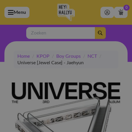
0
Menu
bmenu (Artiesten)
ubmenu (Merchandise)
Zoeken
bmenu (Exclusive)
Home
/
KPOP
/
Boy Groups
/
NCT
/
bmenu (Winkel)
Universe [Jewel Case] - Jaehyun