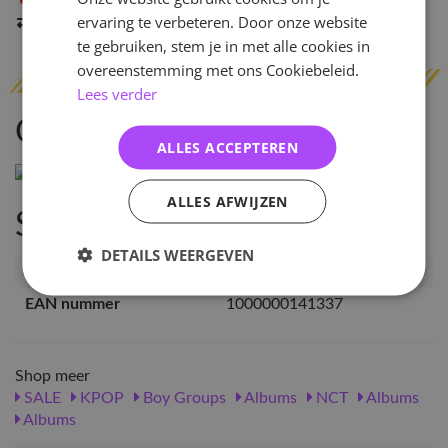
Niet op voorraad
in Arnhem
ervaring te verbeteren. Door onze website
Indien op voorraad
binnen 2 werkdagen
verzonden
te gebruiken, stem je in met alle cookies in
overeenstemming met ons Cookiebeleid.
Lees verder
Omschrijving
ALLES ACCEPTEREN
ALLES AFWIJZEN
Specificaties
DETAILS WEERGEVEN
Artikelnummer
14133
EAN nummer
1000000141337
Shop meer
SALE
KPOP
Boy Groups
Albums
NCT
Albums
Albums