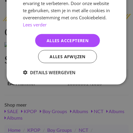
Indien op voorraad
binnen 2 werkdagen
verzonden
ervaring te verbeteren. Door onze website
te gebruiken, stem je in met alle cookies in
overeenstemming met ons Cookiebeleid.
Lees verder
Omschrijving
ALLES ACCEPTEREN
ALLES AFWIJZEN
Specificaties
DETAILS WEERGEVEN
Artikelnummer
14131
EAN nummer
1000000141313
Shop meer
SALE
KPOP
Boy Groups
Albums
NCT
Albums
Albums
Home
/
KPOP
/
Boy Groups
/
NCT
/