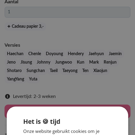
Aantal
Cadeau papier 3
,-
Versies
Haechan
Chenle
Doyoung
Hendery
Jaehyun
Jaemin
Jeno
Jisung
Johnny
Jungwoo
Kun
Mark
Renjun
Shotaro
Sungchan
Taeil
Taeyong
Ten
Xiaojun
YangYang
Yuta
Levertijd: 2-3 weken
Houd mij op de hoogte
Het is 🍪 tijd
Onze website gebruikt cookies om je