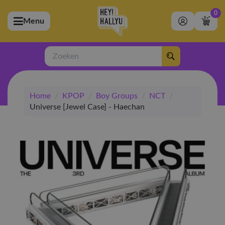
0
Menu
bmenu (Artiesten)
ubmenu (Merchandise)
Zoeken
bmenu (Exclusive)
Home
/
KPOP
/
Boy Groups
/
NCT
/
bmenu (Winkel)
Universe [Jewel Case] - Haechan