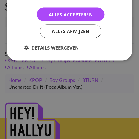
Specificaties
ALLES ACCEPTEREN
Artikelnummer
90567
ALLES AFWIJZEN
EAN nummer
1000000905670
DETAILS WEERGEVEN
Shop meer
SALE
KPOP
Boy Groups
Albums
8TURN
Albums
Albums
Home
/
KPOP
/
Boy Groups
/
8TURN
/
Uncharted Drift (Poca Album Ver.)