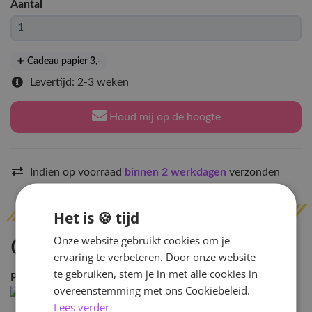
Aantal
Cadeau papier 3
,-
Levertijd: 2-3 weken
Houd mij op de hoogte
Indien op voorraad
binnen 2 werkdagen
verzonden
Het is 🍪 tijd
Onze website gebruikt cookies om je
Omschrijving
ervaring te verbeteren. Door onze website
te gebruiken, stem je in met alle cookies in
Pre-order Benefit:
None \n \n
overeenstemming met ons Cookiebeleid.
Lees verder