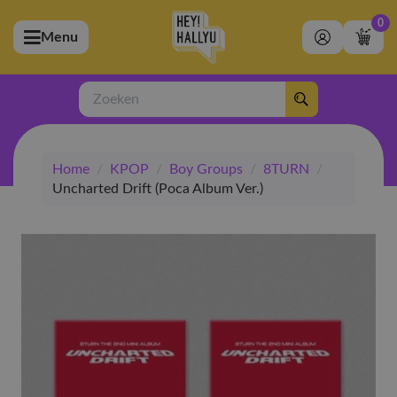
0
Menu
bmenu (Artiesten)
ubmenu (Merchandise)
Zoeken
bmenu (Exclusive)
Home
/
KPOP
/
Boy Groups
/
8TURN
/
bmenu (Winkel)
Uncharted Drift (Poca Album Ver.)