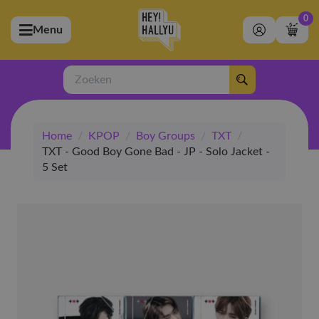
0
Menu
bmenu (Artiesten)
ubmenu (Merchandise)
Zoeken
bmenu (Exclusive)
Home
/
KPOP
/
Boy Groups
/
TXT
/
bmenu (Winkel)
TXT - Good Boy Gone Bad - JP - Solo Jacket -
5 Set