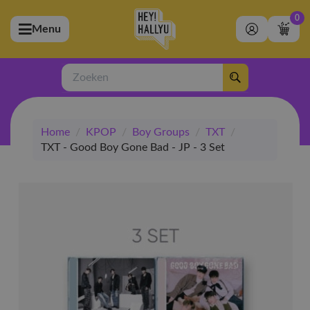
0
Menu
bmenu (Artiesten)
ubmenu (Merchandise)
Zoeken
bmenu (Exclusive)
Home
/
KPOP
/
Boy Groups
/
TXT
/
bmenu (Winkel)
TXT - Good Boy Gone Bad - JP - 3 Set