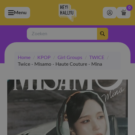
0
Menu
bmenu (Artiesten)
ubmenu (Merchandise)
Zoeken
bmenu (Exclusive)
Home
/
KPOP
/
Girl Groups
/
TWICE
/
bmenu (Winkel)
Twice - Misamo - Haute Couture - Mina