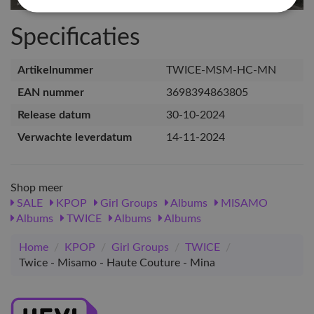
Specificaties
Artikelnummer
TWICE-MSM-HC-MN
EAN nummer
3698394863805
Release datum
30-10-2024
Verwachte leverdatum
14-11-2024
Shop meer
SALE
KPOP
Girl Groups
Albums
MISAMO
Albums
TWICE
Albums
Albums
Home
/
KPOP
/
Girl Groups
/
TWICE
/
Twice - Misamo - Haute Couture - Mina