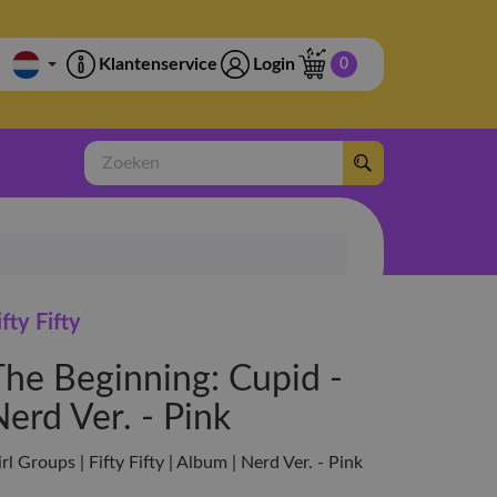
Klantenservice
Login
0
Zoeken
ifty Fifty
The Beginning: Cupid -
erd Ver. - Pink
rl Groups | Fifty Fifty | Album | Nerd Ver. - Pink