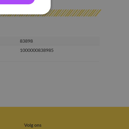
83898
1000000838985
Volg ons