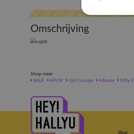
Omschrijving
Shop meer
SALE
KPOP
Girl Groups
Albums
Fifty F
Blog