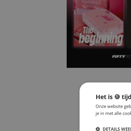
Het is 🍪 tij
Onze website gebr
je in met alle c
DETAILS WE