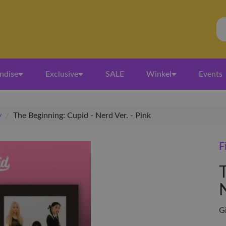
ndise
Exclusive
SALE
Winkel
Events
y
/
The Beginning: Cupid - Nerd Ver. - Pink
F
N
Gi