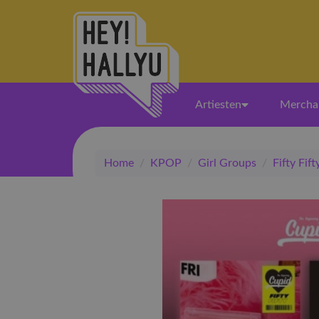
Artiesten
Mercha
Home
/
KPOP
/
Girl Groups
/
Fifty Fift