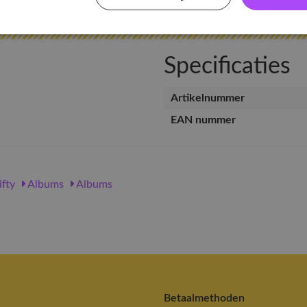
Specificaties
Artikelnummer
EAN nummer
ifty
Albums
Albums
Betaalmethoden