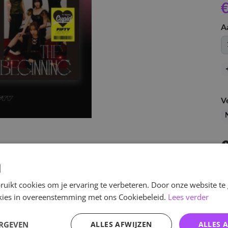
€
A
V
N
d
uikt cookies om je ervaring te verbeteren. Door onze website te
ookies in overeenstemming met ons Cookiebeleid.
Lees verder
v
ERGEVEN
ALLES AFWIJZEN
ALLES 