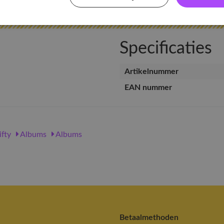
Specificaties
Artikelnummer
EAN nummer
ifty
Albums
Albums
Betaalmethoden