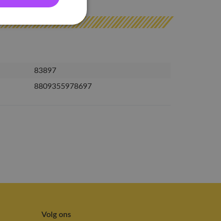
83897
8809355978697
Volg ons