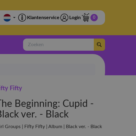
Klantenservice
Login
0
Zoeken
ifty Fifty
The Beginning: Cupid -
lack ver. - Black
rl Groups | Fifty Fifty | Album | Black ver. - Black