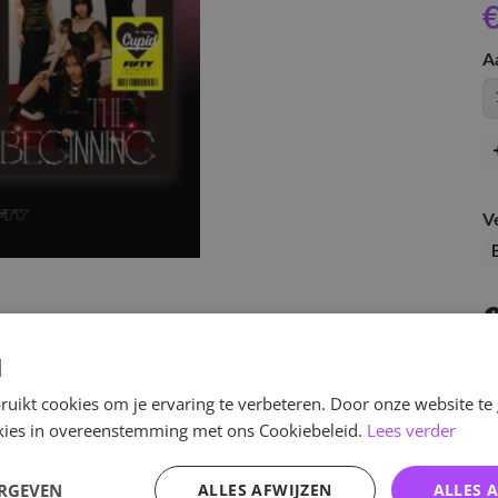
€
A
V
B
d
uikt cookies om je ervaring te verbeteren. Door onze website te
ookies in overeenstemming met ons Cookiebeleid.
Lees verder
v
ERGEVEN
ALLES AFWIJZEN
ALLES 