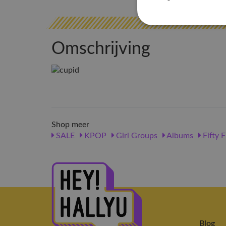
Omschrijving
Shop meer
SALE
KPOP
Girl Groups
Albums
Fifty F
Blog