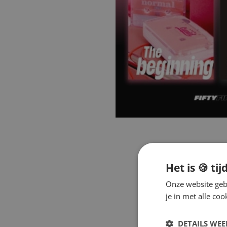
Het is 🍪 tij
Onze website gebr
je in met alle c
DETAILS WE