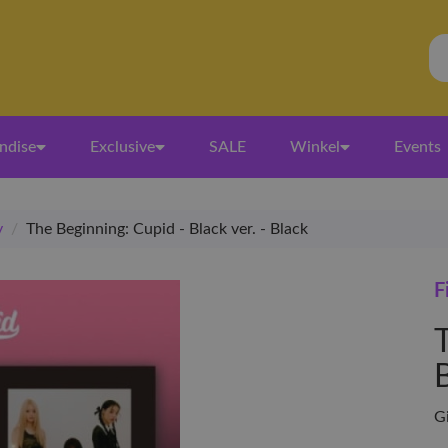
ndise
Exclusive
SALE
Winkel
Events
y
/
The Beginning: Cupid - Black ver. - Black
F
B
Gi