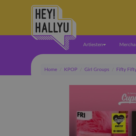
Artiesten
Mercha
Home
/
KPOP
/
Girl Groups
/
Fifty Fift