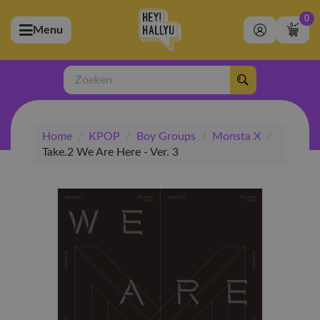
0
Menu
bmenu (Artiesten)
ubmenu (Merchandise)
Zoeken
bmenu (Exclusive)
Home
/
KPOP
/
Boy Groups
/
Monsta X
/
bmenu (Winkel)
Take.2 We Are Here - Ver. 3