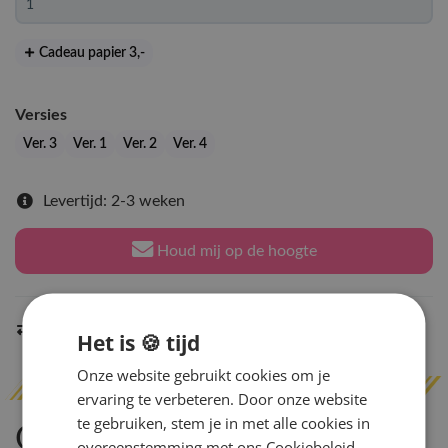
Cadeau papier 3
,-
Versies
Ver. 3
Ver. 1
Ver. 2
Ver. 4
Levertijd: 2-3 weken
Houd mij op de hoogte
Indien op voorraad
binnen 2 werkdagen
verzonden
Het is 🍪 tijd
Onze website gebruikt cookies om je
ervaring te verbeteren. Door onze website
te gebruiken, stem je in met alle cookies in
Omschrijving
overeenstemming met ons Cookiebeleid.