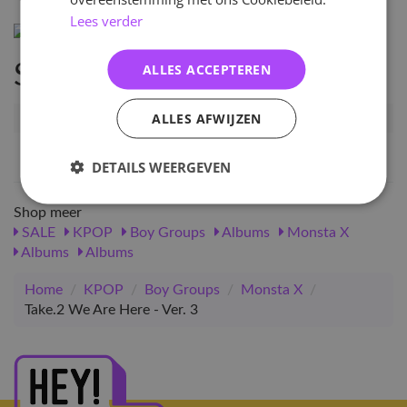
Lees verder
ALLES ACCEPTEREN
Specificaties
ALLES AFWIJZEN
Artikelnummer
11772
EAN nummer
1000000117721
DETAILS WEERGEVEN
Shop meer
SALE
KPOP
Boy Groups
Albums
Monsta X
Albums
Albums
Home
/
KPOP
/
Boy Groups
/
Monsta X
/
Take.2 We Are Here - Ver. 3