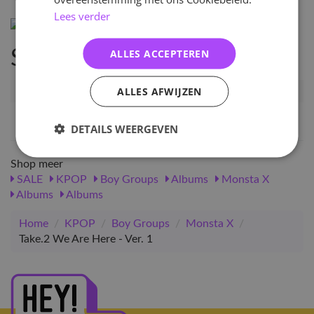
Lees verder
ALLES ACCEPTEREN
Specificaties
ALLES AFWIJZEN
Artikelnummer
11774
EAN nummer
1000000117745
DETAILS WEERGEVEN
Shop meer
SALE
KPOP
Boy Groups
Albums
Monsta X
Albums
Albums
Home
/
KPOP
/
Boy Groups
/
Monsta X
/
Take.2 We Are Here - Ver. 1