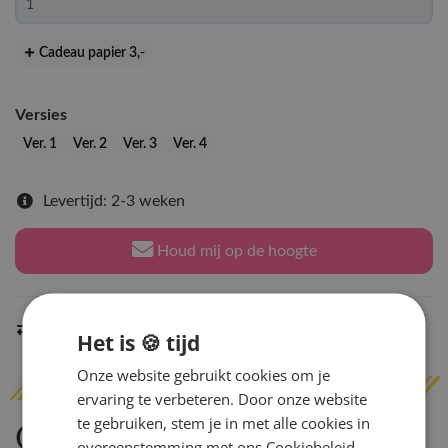
Cadeau papier 3
,-
Versies
Ver. 1
Ver. 2
Ver. 3
Ver. 4
Levertijd: 2-3 weken
Houd mij op de hoogte
Indien op voorraad
binnen 2 werkdagen
verzonden
Het is 🍪 tijd
Onze website gebruikt cookies om je
ervaring te verbeteren. Door onze website
te gebruiken, stem je in met alle cookies in
Omschrijving
overeenstemming met ons Cookiebeleid.