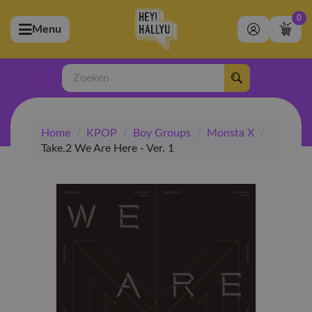
0
Menu
bmenu (Artiesten)
ubmenu (Merchandise)
Zoeken
bmenu (Exclusive)
Home
/
KPOP
/
Boy Groups
/
Monsta X
/
bmenu (Winkel)
Take.2 We Are Here - Ver. 1