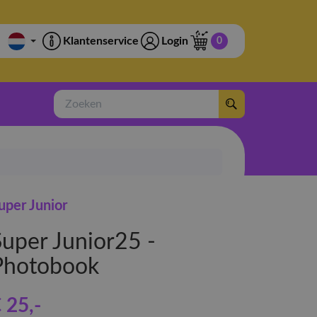
Klantenservice
Login
0
Zoeken
uper Junior
Super Junior25 -
Photobook
 25
,-