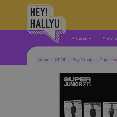
Artiesten
Mercha
Home
/
KPOP
/
Boy Groups
/
Super Ju