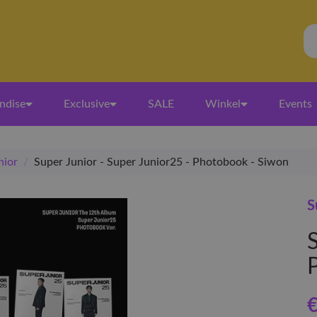
ndise
Exclusive
SALE
Winkel
Events
nior
/
Super Junior - Super Junior25 - Photobook - Siwon
S
€