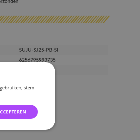
erzonden
SUJU-SJ25-PB-SI
6256795993735
09-07-2025
 gebruiken, stem
ACCEPTEREN