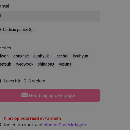
antal
Cadeau papier 3
,-
ersies
siwon
donghae
eunhyuk
Heechul
kyuhyun
leeteuk
ryeowook
shindong
yesung
Levertijd: 2-3 weken
Houd mij op de hoogte
Niet op voorraad
in Arnhem
Indien op voorraad
binnen 2 werkdagen