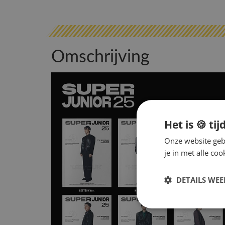
Omschrijving
Het is 🍪 tij
Onze website gebr
je in met alle c
DETAILS WE