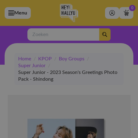
0
Menu
bmenu (Artiesten)
ubmenu (Merchandise)
Zoeken
bmenu (Exclusive)
Home
/
KPOP
/
Boy Groups
/
bmenu (Winkel)
Super Junior
/
Super Junior - 2023 Season's Greetings Photo
Pack - Shindong