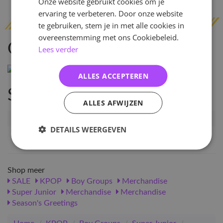
Onze website gebruikt cookies om je
ervaring te verbeteren. Door onze website
te gebruiken, stem je in met alle cookies in
overeenstemming met ons Cookiebeleid.
Omschrijving
Lees verder
ALLES ACCEPTEREN
Specificaties
ALLES AFWIJZEN
Artikelnummer
61604
DETAILS WEERGEVEN
EAN nummer
1000000616040
Shop meer
SALE
KPOP
Boy Groups
Merchandise
Super Junior
Merchandise
Merchandise
Season's Greetings