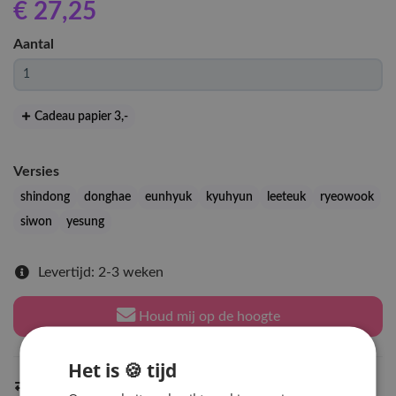
€ 27
,25
Aantal
Cadeau papier 3
,-
Versies
shindong
donghae
eunhyuk
kyuhyun
leeteuk
ryeowook
siwon
yesung
Levertijd: 2-3 weken
Houd mij op de hoogte
Het is 🍪 tijd
Indien op voorraad
binnen 2 werkdagen
verzonden