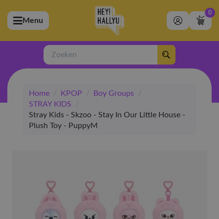
0
Menu
bmenu (Artiesten)
ubmenu (Merchandise)
Zoeken
bmenu (Exclusive)
Home
/
KPOP
/
Boy Groups
/
bmenu (Winkel)
STRAY KIDS
/
Stray Kids - Skzoo - Stay In Our Little House -
Plush Toy - PuppyM