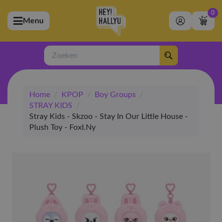
0
Menu
bmenu (Artiesten)
ubmenu (Merchandise)
Zoeken
bmenu (Exclusive)
Home
/
KPOP
/
Boy Groups
/
bmenu (Winkel)
STRAY KIDS
/
Stray Kids - Skzoo - Stay In Our Little House -
Plush Toy - FoxI.Ny