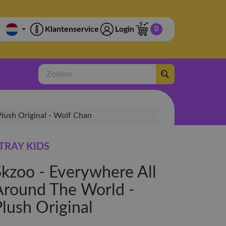
Klantenservice
Login
0
Zoeken
Plush Original - Wolf Chan
TRAY KIDS
Skzoo - Everywhere All
Around The World -
Plush Original