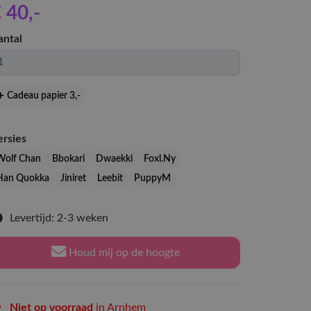
 40
,-
antal
Cadeau papier 3
,-
ersies
Wolf Chan
Bbokari
Dwaekki
Foxl.Ny
Han Quokka
Jiniret
Leebit
PuppyM
Levertijd: 2-3 weken
Houd mij op de hoogte
Niet op voorraad
in Arnhem