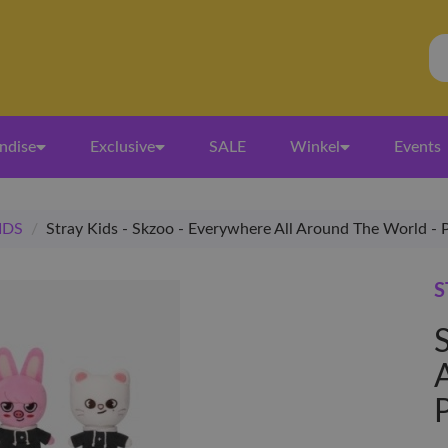
ndise
Exclusive
SALE
Winkel
Events
IDS
/
Stray Kids - Skzoo - Everywhere All Around The World - 
S