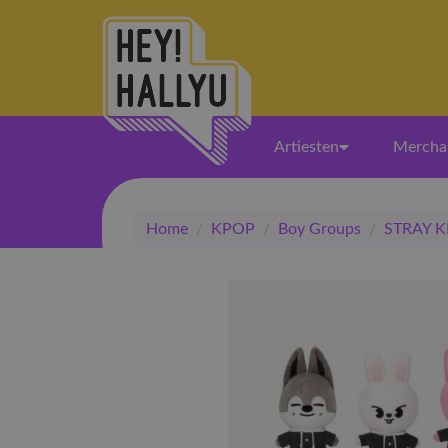
Artiesten
Mercha
Home
/
KPOP
/
Boy Groups
/
STRAY K