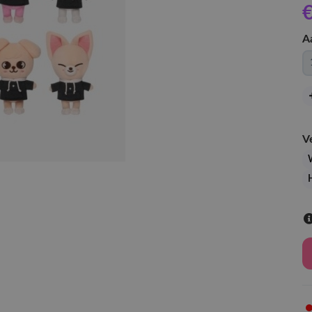
€
A
V