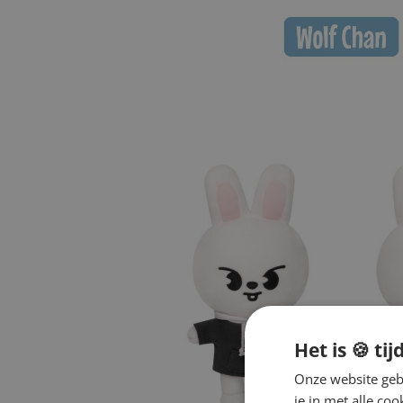
Het is 🍪 tij
Onze website gebr
je in met alle c