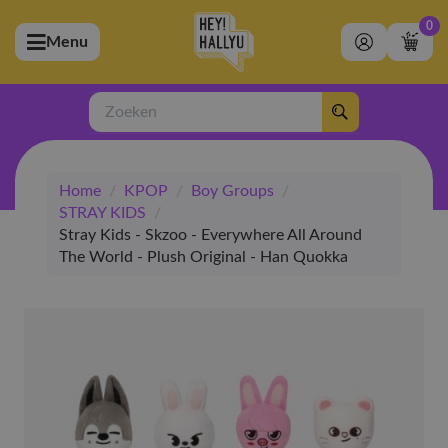
0
Menu
bmenu (Artiesten)
ubmenu (Merchandise)
Zoeken
bmenu (Exclusive)
Home
/
KPOP
/
Boy Groups
/
bmenu (Winkel)
STRAY KIDS
/
Stray Kids - Skzoo - Everywhere All Around
The World - Plush Original - Han Quokka