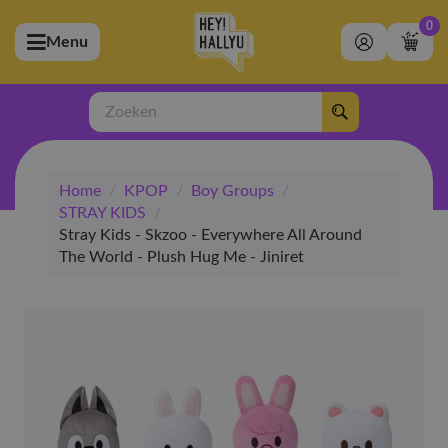
0
Menu
bmenu (Artiesten)
ubmenu (Merchandise)
Zoeken
bmenu (Exclusive)
Home
/
KPOP
/
Boy Groups
/
bmenu (Winkel)
STRAY KIDS
/
Stray Kids - Skzoo - Everywhere All Around
The World - Plush Hug Me - Jiniret