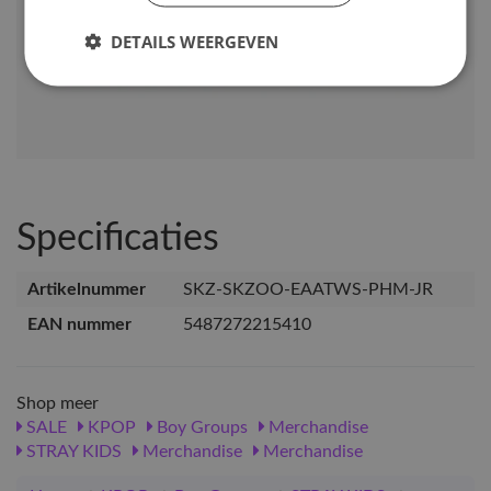
DETAILS WEERGEVEN
Specificaties
Artikelnummer
SKZ-SKZOO-EAATWS-PHM-JR
EAN nummer
5487272215410
Shop meer
SALE
KPOP
Boy Groups
Merchandise
STRAY KIDS
Merchandise
Merchandise