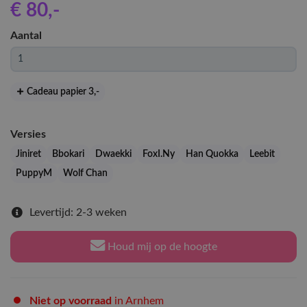
€ 80
,-
Aantal
Cadeau papier 3
,-
Versies
Jiniret
Bbokari
Dwaekki
FoxI.Ny
Han Quokka
Leebit
PuppyM
Wolf Chan
Levertijd: 2-3 weken
Houd mij op de hoogte
Niet op voorraad
in Arnhem