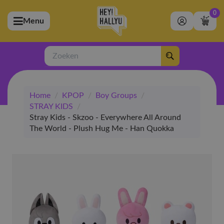
0
Menu
bmenu (Artiesten)
ubmenu (Merchandise)
Zoeken
bmenu (Exclusive)
Home
/
KPOP
/
Boy Groups
/
bmenu (Winkel)
STRAY KIDS
/
Stray Kids - Skzoo - Everywhere All Around
The World - Plush Hug Me - Han Quokka