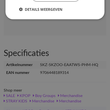
DETAILS WEERGEVEN
Specificaties
Artikelnummer
SKZ-SKZOO-EAATWS-PHM-HQ
EAN nummer
9706448189314
Shop meer
SALE
KPOP
Boy Groups
Merchandise
STRAY KIDS
Merchandise
Merchandise