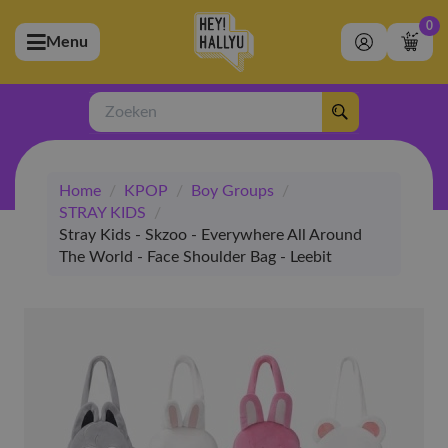
0
Menu
bmenu (Artiesten)
ubmenu (Merchandise)
Zoeken
bmenu (Exclusive)
Home
/
KPOP
/
Boy Groups
/
bmenu (Winkel)
STRAY KIDS
/
Stray Kids - Skzoo - Everywhere All Around
The World - Face Shoulder Bag - Leebit