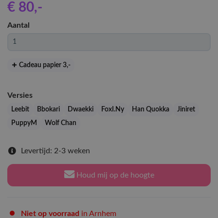
€ 80
,-
Aantal
Cadeau papier 3
,-
Versies
Leebit
Bbokari
Dwaekki
FoxI.Ny
Han Quokka
Jiniret
PuppyM
Wolf Chan
Levertijd: 2-3 weken
Houd mij op de hoogte
Niet op voorraad
in Arnhem