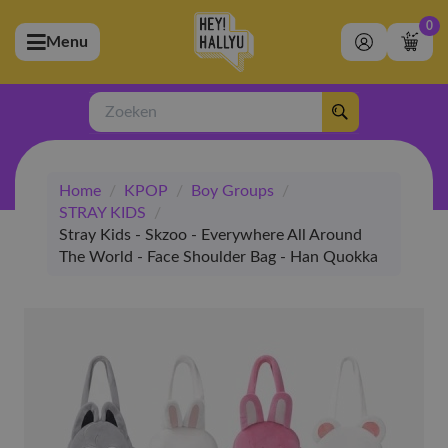
0
Menu
bmenu (Artiesten)
ubmenu (Merchandise)
Zoeken
bmenu (Exclusive)
Home
/
KPOP
/
Boy Groups
/
bmenu (Winkel)
STRAY KIDS
/
Stray Kids - Skzoo - Everywhere All Around
The World - Face Shoulder Bag - Han Quokka