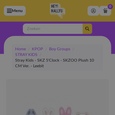
0
Menu
bmenu (Artiesten)
ubmenu (Merchandise)
Zoeken
bmenu (Exclusive)
Home
/
KPOP
/
Boy Groups
/
bmenu (Winkel)
STRAY KIDS
/
Stray Kids - SKZ 5'Clock - SKZOO Plush 10
CM Ver. - Leebit