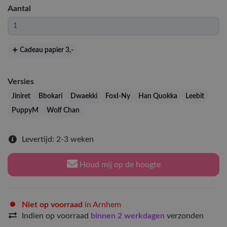
Aantal
Cadeau papier 3
,-
Versies
Jiniret
Bbokari
Dwaekki
FoxI-Ny
Han Quokka
Leebit
PuppyM
Wolf Chan
Levertijd: 2-3 weken
Houd mij op de hoogte
Niet op voorraad
in Arnhem
Indien op voorraad
binnen 2 werkdagen
verzonden