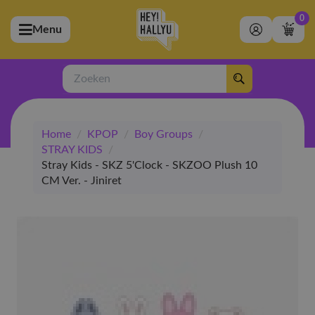
0
Menu
bmenu (Artiesten)
ubmenu (Merchandise)
Zoeken
bmenu (Exclusive)
Home
/
KPOP
/
Boy Groups
/
bmenu (Winkel)
STRAY KIDS
/
Stray Kids - SKZ 5'Clock - SKZOO Plush 10
CM Ver. - Jiniret