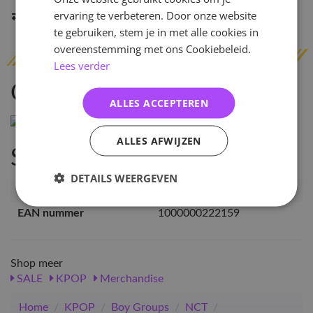
ervaring te verbeteren. Door onze website
Indien op voorraad
binnen 2 werkdagen
verzonden
te gebruiken, stem je in met alle cookies in
overeenstemming met ons Cookiebeleid.
Lees verder
Omschrijving
ALLES ACCEPTEREN
ALLES AFWIJZEN
Specificaties
DETAILS WEERGEVEN
Artikelnummer
22215
EAN nummer
1000000222159
Shop meer
SALE
KPOP
Merchandise
Home
/
KPOP
/
Boy Groups
/
NCT
/