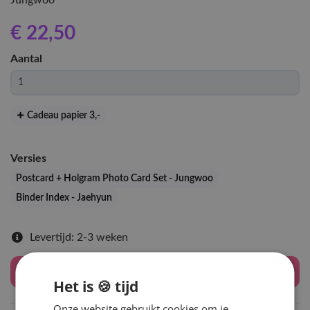
Jungwoo
€ 22
,50
Aantal
Cadeau papier 3
,-
Versies
Postcard + Holgram Photo Card Set - Jungwoo
Binder Index - Jaehyun
Levertijd: 2-3 weken
Houd mij op de hoogte
Het is 🍪 tijd
Onze website gebruikt cookies om je