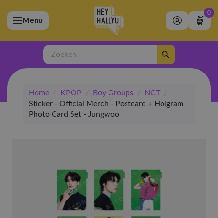
0
Menu
bmenu (Artiesten)
ubmenu (Merchandise)
Zoeken
bmenu (Exclusive)
Home
/
KPOP
/
Boy Groups
/
NCT
/
bmenu (Winkel)
Sticker - Official Merch - Postcard + Holgram
Photo Card Set - Jungwoo