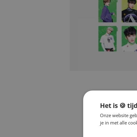
Het is 🍪 tij
Onze website gebr
je in met alle c