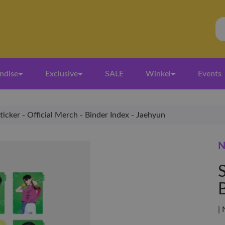
ndise
Exclusive
SALE
Winkel
Events
ticker - Official Merch - Binder Index - Jaehyun
N
S
|