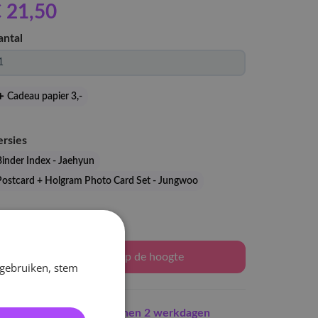
 21
,50
antal
Cadeau papier 3
,-
ersies
Binder Index - Jaehyun
Postcard + Holgram Photo Card Set - Jungwoo
Levertijd: 2-3 weken
Houd mij op de hoogte
 gebruiken, stem
Indien op voorraad
binnen 2 werkdagen