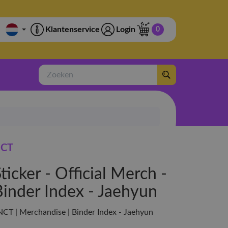
Klantenservice
Login
0
Zoeken
CT
ticker - Official Merch -
Binder Index - Jaehyun
 NCT | Merchandise | Binder Index - Jaehyun