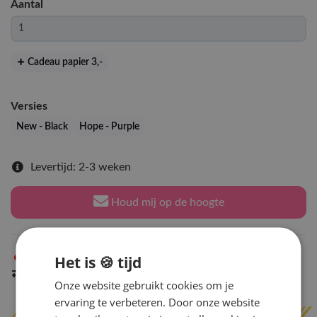
Aantal
Cadeau papier 3
,-
Versies
New - Black
Hope - Purple
Levertijd: 2-3 weken
Houd mij op de hoogte
Het is 🍪 tijd
Niet op voorraad
in Arnhem
Indien op voorraad
binnen 2 werkdagen
verzonden
Onze website gebruikt cookies om je
ervaring te verbeteren. Door onze website