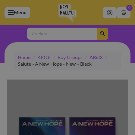
0
Menu
bmenu (Artiesten)
ubmenu (Merchandise)
Zoeken
bmenu (Exclusive)
Home
/
KPOP
/
Boy Groups
/
AB6IX
/
bmenu (Winkel)
Salute - A New Hope - New - Black