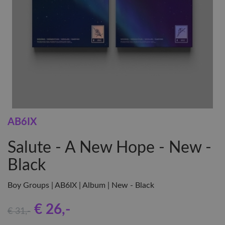
AB6IX
Salute - A New Hope - New -
Black
Boy Groups | AB6IX | Album | New - Black
€ 26
,-
€ 31
,-