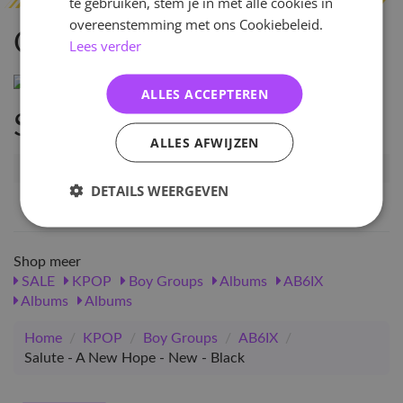
te gebruiken, stem je in met alle cookies in
overeenstemming met ons Cookiebeleid.
Omschrijving
Lees verder
ALLES ACCEPTEREN
Specificaties
ALLES AFWIJZEN
Artikelnummer
10706
DETAILS WEERGEVEN
EAN nummer
1000000107067
Shop meer
SALE
KPOP
Boy Groups
Albums
AB6IX
Albums
Albums
Home
/
KPOP
/
Boy Groups
/
AB6IX
/
Salute - A New Hope - New - Black