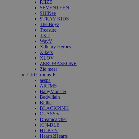
RIIZE
SEVENTEEN
SHINee
STRAY KIDS
The Boyz
Treasure
TXT
WayV
Xdinary Heroes
Xikers
XLOV
ZEROBASEONE
Zie meer
Girl Groups
aespa
ARTMS
BabyMonster
Badvillain
Billlie
BLACKPINK
CLASS:y
Dreamcatcher
(G)I-DLE
H1-KEY
Hearts2Hearts