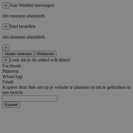
Aan Wishlist toevoegen
×
één moment alstublieft.
Snel bestellen
×
één moment alstublieft.
×
Verder winkelen
Afrekenen
Leuk dat je dit artikel wilt delen!
×
Facebook
Pinterest
WhatsApp
Email
Kopieer deze link om op je website te plaatsen of om te gebruiken in
een bericht
Kopieer
Artiesten
Boy Groups
AHOF
ATEEZ