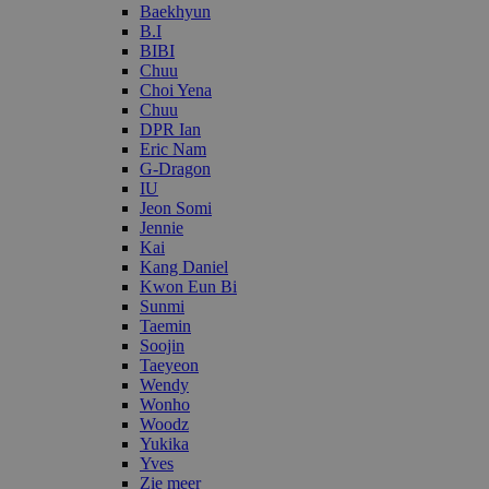
Baekhyun
B.I
BIBI
Chuu
Choi Yena
Chuu
DPR Ian
Eric Nam
G-Dragon
IU
Jeon Somi
Jennie
Kai
Kang Daniel
Kwon Eun Bi
Sunmi
Taemin
Soojin
Taeyeon
Wendy
Wonho
Woodz
Yukika
Yves
Zie meer