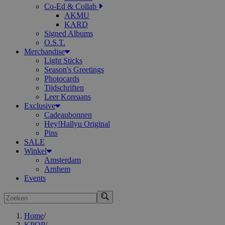
Co-Ed & Collab
AKMU
KARD
Signed Albums
O.S.T.
Merchandise
Light Sticks
Season's Greetings
Photocards
Tijdschriften
Leer Koreaans
Exclusive
Cadeaubonnen
Hey!Hallyu Original
Pins
SALE
Winkel
Amsterdam
Arnhem
Events
Zoeken
Home
/
KPOP
/