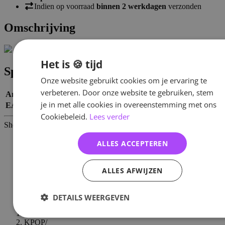
Indien op voorraad
binnen 2 werkdagen
verzonden
Omschrijving
Het is 🍪 tijd
Specificaties
Onze website gebruikt cookies om je ervaring te
verbeteren. Door onze website te gebruiken, stem
Artikelnummer
10705
je in met alle cookies in overeenstemming met ons
EAN nummer
8809355976907
Cookiebeleid.
Lees verder
Shop meer
SALE
ALLES ACCEPTEREN
KPOP
Boy Groups
Albums
ALLES AFWIJZEN
AB6IX
Albums
Albums
DETAILS WEERGEVEN
Home
/
KPOP
/