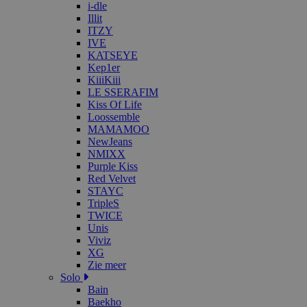
i-dle
Illit
ITZY
IVE
KATSEYE
Kep1er
KiiiKiii
LE SSERAFIM
Kiss Of Life
Loossemble
MAMAMOO
NewJeans
NMIXX
Purple Kiss
Red Velvet
STAYC
TripleS
TWICE
Unis
Viviz
XG
Zie meer
Solo
Bain
Baekho