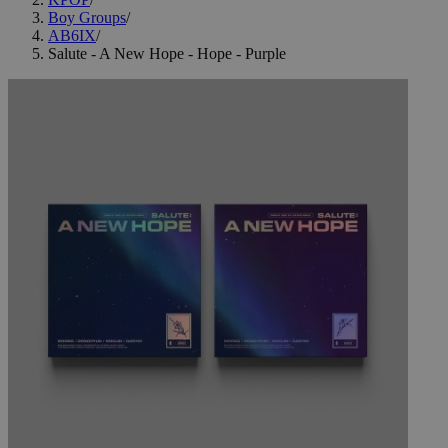
Boy Groups
/
AB6IX
/
Salute - A New Hope - Hope - Purple