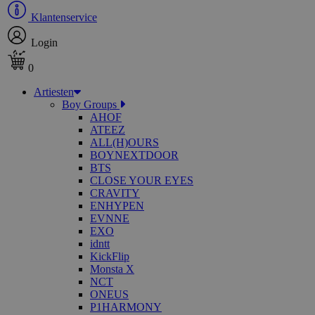
Klantenservice
Login
0
Artiesten
Boy Groups
AHOF
ATEEZ
ALL(H)OURS
BOYNEXTDOOR
BTS
CLOSE YOUR EYES
CRAVITY
ENHYPEN
EVNNE
EXO
idntt
KickFlip
Monsta X
NCT
ONEUS
P1HARMONY