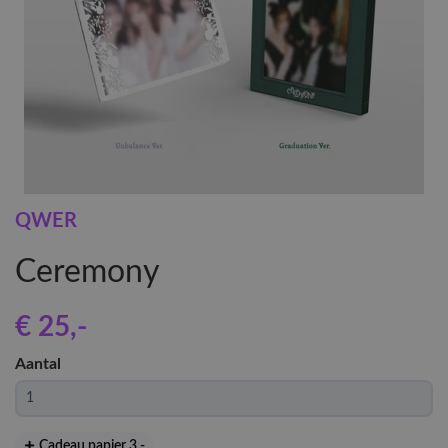
QWER
Ceremony
€ 25
,-
Aantal
Cadeau papier 3
,-