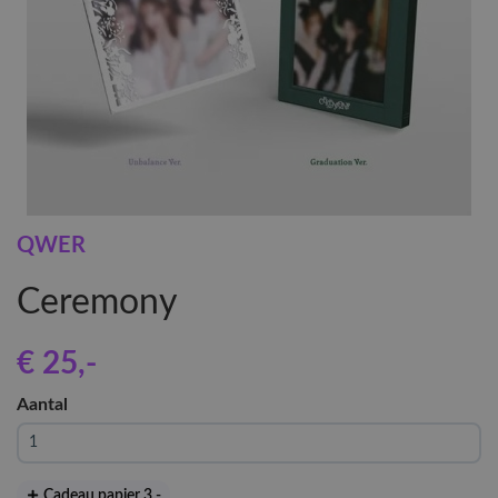
QWER
Ceremony
€ 25
,-
Aantal
Cadeau papier 3
,-