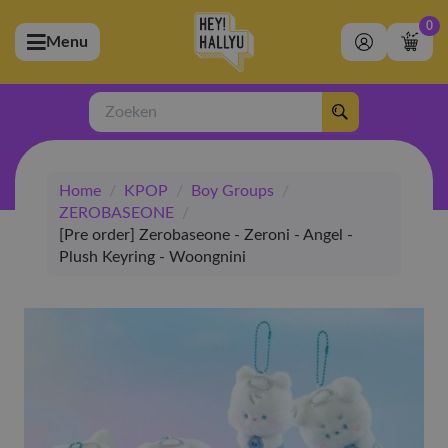
0
Menu
bmenu (Artiesten)
ubmenu (Merchandise)
Zoeken
bmenu (Exclusive)
Home
/
KPOP
/
Boy Groups
/
bmenu (Winkel)
ZEROBASEONE
/
[Pre order] Zerobaseone - Zeroni - Angel -
Plush Keyring - Woongnini