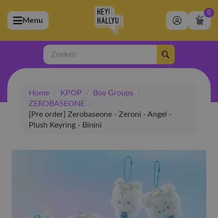
0
Menu
bmenu (Artiesten)
ubmenu (Merchandise)
Zoeken
bmenu (Exclusive)
Home
/
KPOP
/
Boy Groups
/
bmenu (Winkel)
ZEROBASEONE
/
[Pre order] Zerobaseone - Zeroni - Angel -
Plush Keyring - Binini