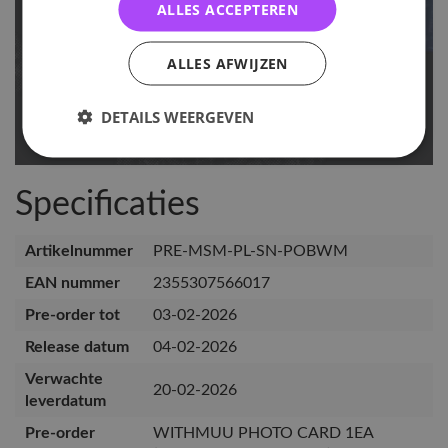
ALLES ACCEPTEREN
ALLES AFWIJZEN
DETAILS WEERGEVEN
Specificaties
Artikelnummer
PRE-MSM-PL-SN-POBWM
EAN nummer
2355307566017
Pre-order tot
03-02-2026
Release datum
04-02-2026
Verwachte
20-02-2026
leverdatum
Pre-order
WITHMUU PHOTO CARD 1EA