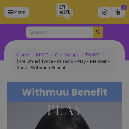
0
Menu
bmenu (Artiesten)
ubmenu (Merchandise)
Zoeken
bmenu (Exclusive)
Home
/
KPOP
/
Girl Groups
/
TWICE
/
bmenu (Winkel)
[Pre Order] Twice - Misamo - Play - Member -
Sana - Withmuu Benefit