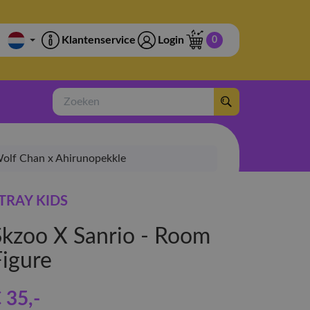
Klantenservice
Login
0
Zoeken
 Wolf Chan x Ahirunopekkle
TRAY KIDS
Skzoo X Sanrio - Room
Figure
 35
,-