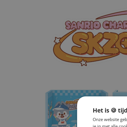
Het is 🍪 tij
Onze website gebr
je in met alle c