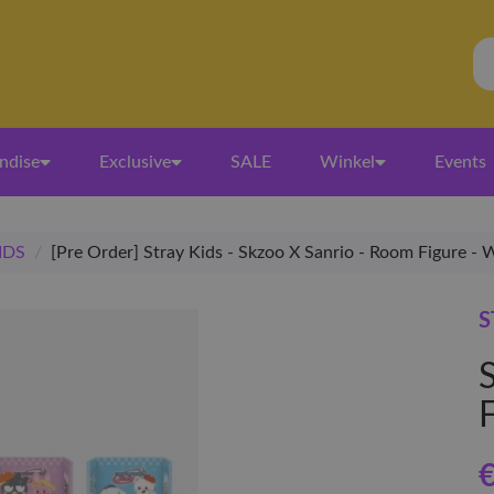
ndise
Exclusive
SALE
Winkel
Events
IDS
/
[Pre Order] Stray Kids - Skzoo X Sanrio - Room Figure -
S
€