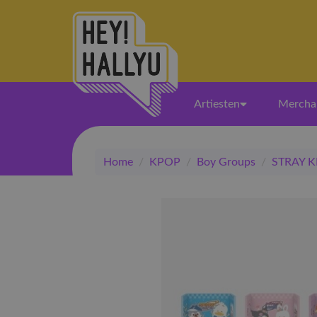
Artiesten
Mercha
Home
/
KPOP
/
Boy Groups
/
STRAY K