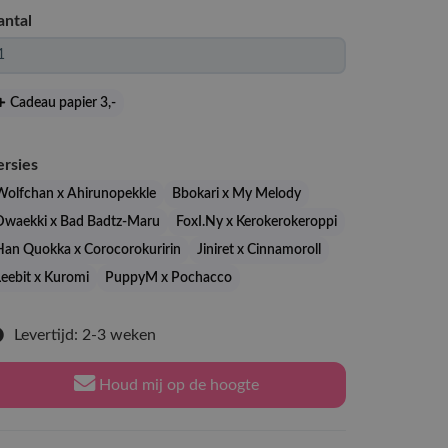
antal
Cadeau papier 3
,-
ersies
Wolfchan x Ahirunopekkle
Bbokari x My Melody
Dwaekki x Bad Badtz-Maru
FoxI.Ny x Kerokerokeroppi
Han Quokka x Corocorokuririn
Jiniret x Cinnamoroll
Leebit x Kuromi
PuppyM x Pochacco
Levertijd: 2-3 weken
Houd mij op de hoogte