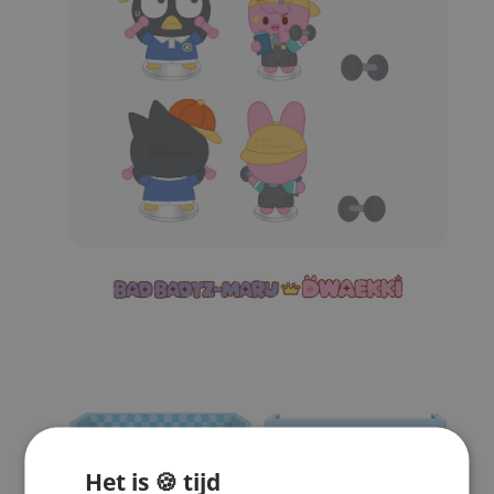
Het is 🍪 tijd