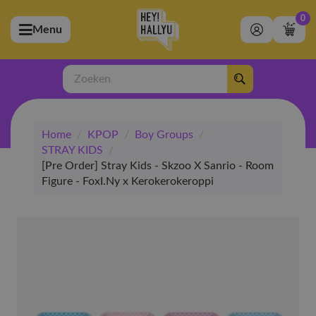
0
Menu
bmenu (Artiesten)
ubmenu (Merchandise)
Zoeken
bmenu (Exclusive)
Home
/
KPOP
/
Boy Groups
/
bmenu (Winkel)
STRAY KIDS
/
[Pre Order] Stray Kids - Skzoo X Sanrio - Room
Figure - FoxI.Ny x Kerokerokeroppi