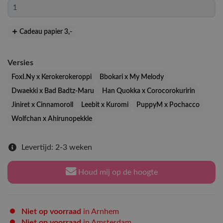
Cadeau papier 3
,-
Versies
FoxI.Ny x Kerokerokeroppi
Bbokari x My Melody
Dwaekki x Bad Badtz-Maru
Han Quokka x Corocorokuririn
Jiniret x Cinnamoroll
Leebit x Kuromi
PuppyM x Pochacco
Wolfchan x Ahirunopekkle
Levertijd: 2-3 weken
Houd mij op de hoogte
Niet op voorraad
in Arnhem
Niet op voorraad
in Amsterdam