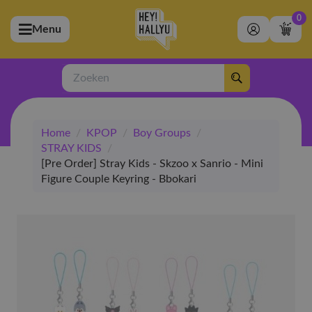
0
Menu
bmenu (Artiesten)
ubmenu (Merchandise)
Zoeken
bmenu (Exclusive)
Home
/
KPOP
/
Boy Groups
/
bmenu (Winkel)
STRAY KIDS
/
[Pre Order] Stray Kids - Skzoo x Sanrio - Mini
Figure Couple Keyring - Bbokari