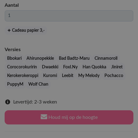
Aantal
Cadeau papier 3
,-
Versies
Bbokari
Ahirunopekkle
Bad Badtz-Maru
Cinnamoroll
Corocorokuririn
Dwaekki
FoxI.Ny
Han Quokka
Jiniret
Kerokerokeroppi
Kuromi
Leebit
My Melody
Pochacco
PuppyM
Wolf Chan
Levertijd: 2-3 weken
Houd mij op de hoogte