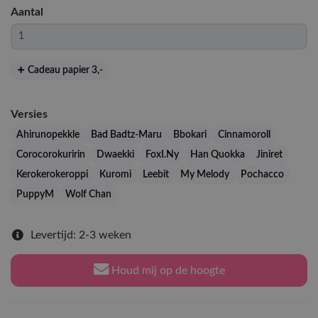
Aantal
Cadeau papier 3
,-
Versies
Ahirunopekkle
Bad Badtz-Maru
Bbokari
Cinnamoroll
Corocorokuririn
Dwaekki
FoxI.Ny
Han Quokka
Jiniret
Kerokerokeroppi
Kuromi
Leebit
My Melody
Pochacco
PuppyM
Wolf Chan
Levertijd: 2-3 weken
Houd mij op de hoogte