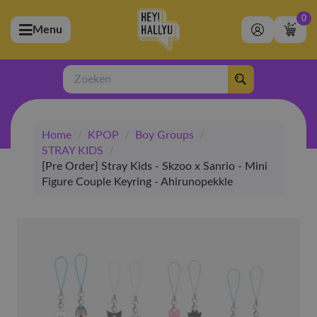
0
Menu
bmenu (Artiesten)
ubmenu (Merchandise)
Zoeken
bmenu (Exclusive)
Home
/
KPOP
/
Boy Groups
/
bmenu (Winkel)
STRAY KIDS
/
[Pre Order] Stray Kids - Skzoo x Sanrio - Mini
Figure Couple Keyring - Ahirunopekkle